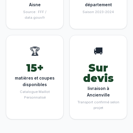
Aisne
département
Source : FFF /
Saison 2023-2024
data.gouv.fr
🏆
🚚
15+
Sur
devis
matières et coupes
disponibles
livraison à
Catalogue Maillot
Ancienville
Personnalisé
Transport confirmé selon
projet