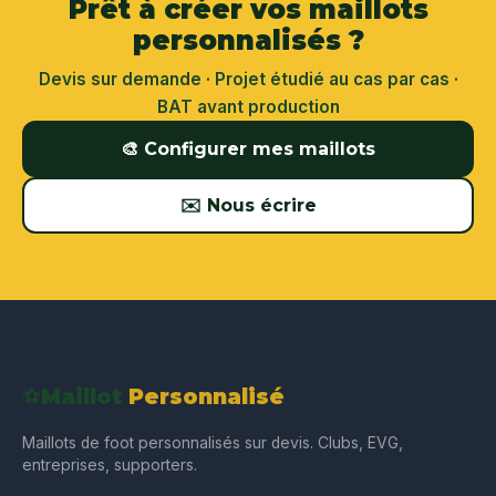
Prêt à créer vos maillots
personnalisés ?
Devis sur demande · Projet étudié au cas par cas ·
BAT avant production
🎨 Configurer mes maillots
✉️ Nous écrire
⚽
Maillot
Personnalisé
Maillots de foot personnalisés sur devis. Clubs, EVG,
entreprises, supporters.