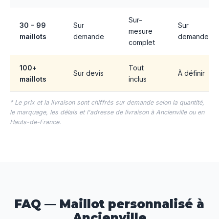
Sur-
30 - 99
Sur
Sur
mesure
maillots
demande
demande
complet
100+
Tout
Sur devis
À définir
maillots
inclus
* Le prix et la livraison sont chiffrés sur demande selon la quantité,
le marquage, les délais et l'adresse de livraison à Ancienville ou en
Hauts-de-France.
FAQ — Maillot personnalisé à
Ancienville