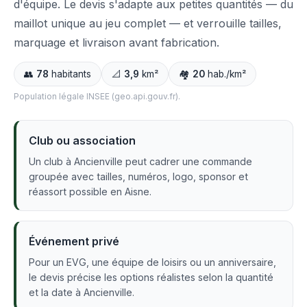
d'équipe. Le devis s'adapte aux petites quantités — du
maillot unique au jeu complet — et verrouille tailles,
marquage et livraison avant fabrication.
👥
78
habitants
📐
3,9
km²
🏘️
20
hab./km²
Population légale INSEE (geo.api.gouv.fr).
Club ou association
Un club à Ancienville peut cadrer une commande
groupée avec tailles, numéros, logo, sponsor et
réassort possible en Aisne.
Événement privé
Pour un EVG, une équipe de loisirs ou un anniversaire,
le devis précise les options réalistes selon la quantité
et la date à Ancienville.