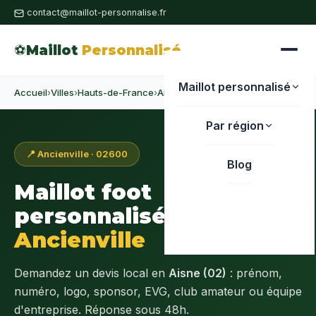
contact@maillot-personnalise.fr
⚽
Maillot
Personnalisé
Maillot personnalisé
Accueil
›
Villes
›
Hauts-de-France
›
Aisne
›
Ancienville
Par région
📍 Ancienville · 02600
Blog
Maillot foot
personnalisé à
Ancienville
Demandez un devis local en
Aisne (02)
: prénom,
numéro, logo, sponsor, EVG, club amateur ou équipe
d'entreprise. Réponse sous 48h.