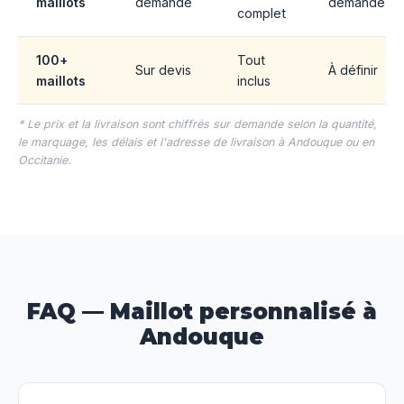
maillots
demande
demande
complet
100+
Tout
Sur devis
À définir
maillots
inclus
* Le prix et la livraison sont chiffrés sur demande selon la quantité,
le marquage, les délais et l'adresse de livraison à Andouque ou en
Occitanie.
FAQ — Maillot personnalisé à
Andouque