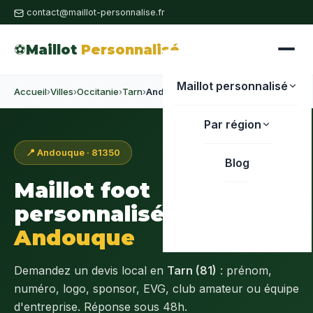
contact@maillot-personnalise.fr
⚽
Maillot
Personnalisé
Maillot personnalisé
Accueil
›
Villes
›
Occitanie
›
Tarn
›
Andouque
Par région
📍 Andouque · 81350
Blog
Maillot foot
personnalisé à
Andouque
Demandez un devis local en
Tarn (81)
: prénom,
numéro, logo, sponsor, EVG, club amateur ou équipe
d'entreprise. Réponse sous 48h.