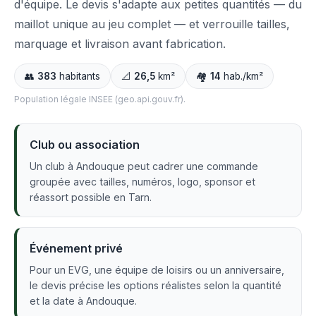
d'équipe. Le devis s'adapte aux petites quantités — du
maillot unique au jeu complet — et verrouille tailles,
marquage et livraison avant fabrication.
👥
383
habitants
📐
26,5
km²
🏘️
14
hab./km²
Population légale INSEE (geo.api.gouv.fr).
Club ou association
Un club à Andouque peut cadrer une commande
groupée avec tailles, numéros, logo, sponsor et
réassort possible en Tarn.
Événement privé
Pour un EVG, une équipe de loisirs ou un anniversaire,
le devis précise les options réalistes selon la quantité
et la date à Andouque.