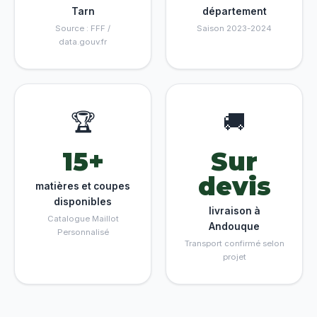
Tarn
département
Source : FFF /
Saison 2023-2024
data.gouv.fr
🏆
🚚
15+
Sur
devis
matières et coupes
disponibles
livraison à
Catalogue Maillot
Andouque
Personnalisé
Transport confirmé selon
projet