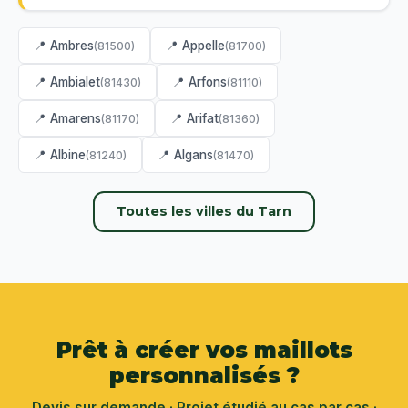
📍 Ambres
📍 Appelle
(81500)
(81700)
📍 Ambialet
📍 Arfons
(81430)
(81110)
📍 Amarens
📍 Arifat
(81170)
(81360)
📍 Albine
📍 Algans
(81240)
(81470)
Toutes les villes du Tarn
Prêt à créer vos maillots
personnalisés ?
Devis sur demande · Projet étudié au cas par cas ·