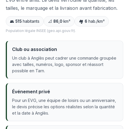
EVG entre amis. Le devis verrouille la quantité, les
tailles, le marquage et la livraison avant fabrication.
👥
515
habitants
📐
86,0
km²
🏘️
6
hab./km²
Population légale INSEE (geo.api.gouv.fr).
Club ou association
Un club à Anglès peut cadrer une commande groupée
avec tailles, numéros, logo, sponsor et réassort
possible en Tarn.
Événement privé
Pour un EVG, une équipe de loisirs ou un anniversaire,
le devis précise les options réalistes selon la quantité
et la date à Anglès.