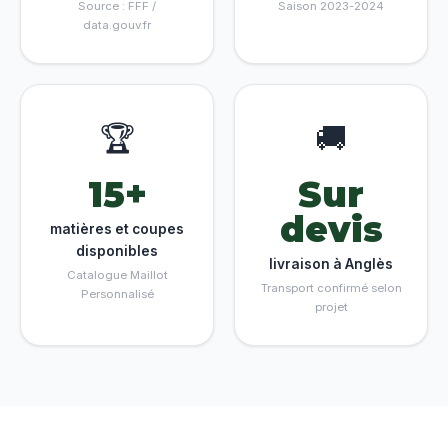
Source : FFF /
Saison 2023-2024
data.gouv.fr
🏆
🚚
15+
Sur
devis
matières et coupes
disponibles
livraison à Anglès
Catalogue Maillot
Transport confirmé selon
Personnalisé
projet