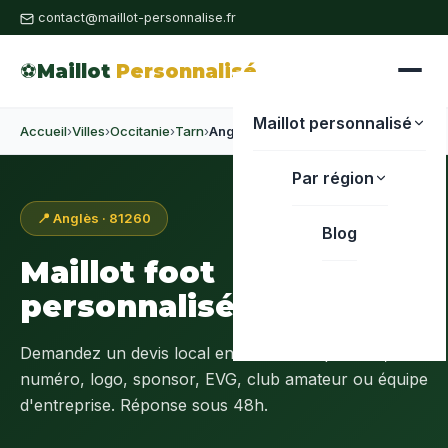
contact@maillot-personnalise.fr
⚽
Maillot
Personnalisé
Maillot personnalisé
Accueil
›
Villes
›
Occitanie
›
Tarn
›
Anglès
Par région
📍 Anglès · 81260
Blog
Maillot foot
personnalisé à
Anglès
Demandez un devis local en
Tarn (81)
: prénom,
numéro, logo, sponsor, EVG, club amateur ou équipe
d'entreprise. Réponse sous 48h.