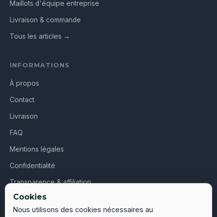
Maillots d'équipe entreprise
Livraison & commande
Tous les articles →
INFORMATIONS
À propos
Contact
Livraison
FAQ
Mentions légales
Confidentialité
Transparence & affiliation
Cookies
CGV
Nous utilisons des cookies nécessaires au