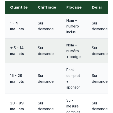
Quantité
Chiffrage
Flocage
Délai
Nom +
1 - 4
Sur
Sur
numéro
maillots
demande
demande
inclus
Nom +
⭐ 5 - 14
Sur
Sur
numéro
maillots
demande
demande
+ badge
Pack
15 - 29
Sur
complet
Sur
maillots
demande
+
demande
sponsor
Sur-
30 - 99
Sur
Sur
mesure
maillots
demande
demande
complet