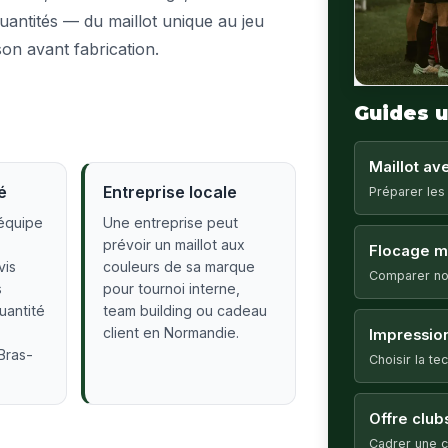
quantités — du maillot unique au jeu
son avant fabrication.
Guides u
Maillot a
é
Entreprise locale
Préparer les
équipe
Une entreprise peut
prévoir un maillot aux
Flocage ma
vis
couleurs de sa marque
Comparer no
s
pour tournoi interne,
quantité
team building ou cadeau
client en Normandie.
Impression
Bras-
Choisir la t
Offre club
Cadrer une c