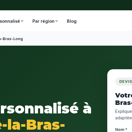
rsonnalisé
Par région
Blog
a-Bras-Long
DEVI
Votr
Bras
ersonnalisé à
Expliquez
adaptée
-la-Bras-
Nom *