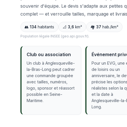
souvenir d'équipe. Le devis s'adapte aux petites 
complet — et verrouille tailles, marquage et livrai
👥
134
habitants
📐
3,6
km²
🏘️
37
hab./km²
Population légale INSEE (geo.api.gouv.fr).
Club ou association
Événement priv
Un club à Anglesqueville-
Pour un EVG, une 
la-Bras-Long peut cadrer
de loisirs ou un
une commande groupée
anniversaire, le de
avec tailles, numéros,
précise les option
logo, sponsor et réassort
réalistes selon la 
possible en Seine-
et la date à
Maritime.
Anglesqueville-la-
Long.