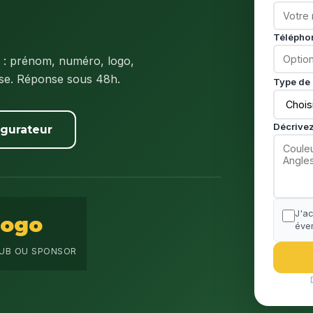
Télépho
: prénom, numéro, logo,
ise. Réponse sous 48h.
Type de 
Décrivez
igurateur
J'a
Logo
éven
UB OU SPONSOR