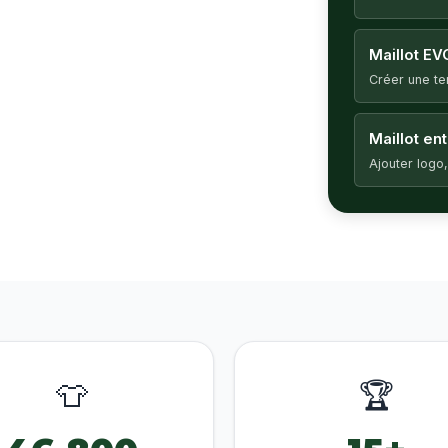
Maillot EV
Créer une t
Maillot en
Ajouter logo,
👕
🏆