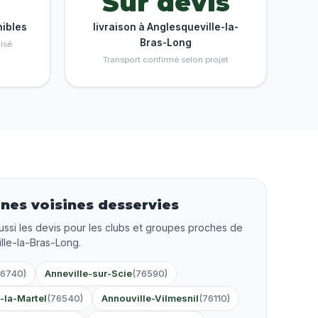
Sur devis
nibles
livraison à Anglesqueville-la-
Bras-Long
isé
Transport confirmé selon projet
es voisines desservies
ussi les devis pour les clubs et groupes proches de
lle-la-Bras-Long.
76740)
Anneville-sur-Scie
(76590)
-la-Martel
(76540)
Annouville-Vilmesnil
(76110)