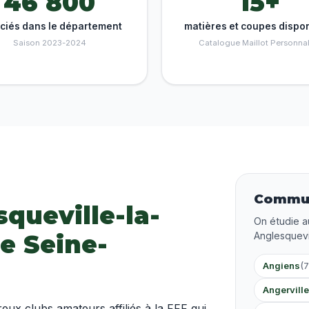
46 800
15+
nciés dans le département
matières et coupes dispo
Saison 2023-2024
Catalogue Maillot Personnal
Commun
squeville-la-
On étudie a
e Seine-
Anglesquevi
Angiens
(
Angerville
x clubs amateurs affiliés à la FFF qui