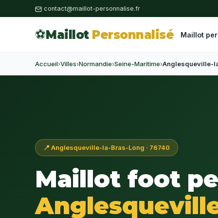
contact@maillot-personnalise.fr
⚽
Maillot
Personnalisé
Maillot pe
Accueil
›
Villes
›
Normandie
›
Seine-Maritime
›
Anglesqueville-l
📍 Anglesqueville-la-Bras-Long · 76740
Maillot foot p
Anglesqueville