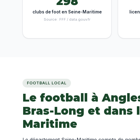
298
clubs de foot en Seine-Maritime
lice
Source : FFF / data.gouv.fr
FOOTBALL LOCAL
Le football à Angle
Bras-Long et dans l
Maritime
Le département Seine-Maritime compte de nombreu