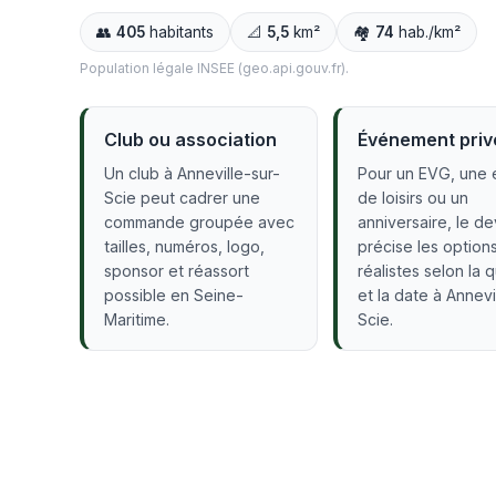
👥
405
habitants
📐
5,5
km²
🏘️
74
hab./km²
Population légale INSEE (geo.api.gouv.fr).
Club ou association
Événement priv
Un club à Anneville-sur-
Pour un EVG, une 
Scie peut cadrer une
de loisirs ou un
commande groupée avec
anniversaire, le de
tailles, numéros, logo,
précise les option
sponsor et réassort
réalistes selon la 
possible en Seine-
et la date à Annevi
Maritime.
Scie.