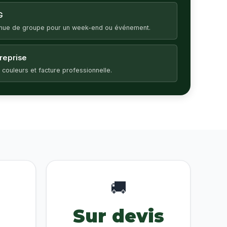
G
enue de groupe pour un week-end ou événement.
treprise
 couleurs et facture professionnelle.
🚚
Sur devis