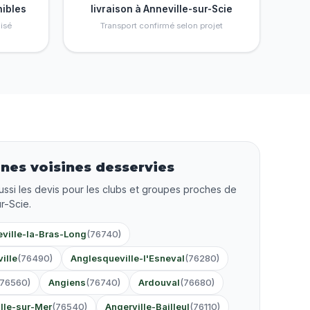
nibles
livraison à Anneville-sur-Scie
isé
Transport confirmé selon projet
es voisines desservies
ussi les devis pour les clubs et groupes proches de
r-Scie.
ville-la-Bras-Long
(76740)
ille
(76490)
Anglesqueville-l'Esneval
(76280)
(76560)
Angiens
(76740)
Ardouval
(76680)
ille-sur-Mer
(76540)
Angerville-Bailleul
(76110)