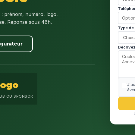
Télépho
: prénom, numéro, logo,
ise. Réponse sous 48h.
Type de 
igurateur
Décrivez
Logo
J'a
éven
UB OU SPONSOR