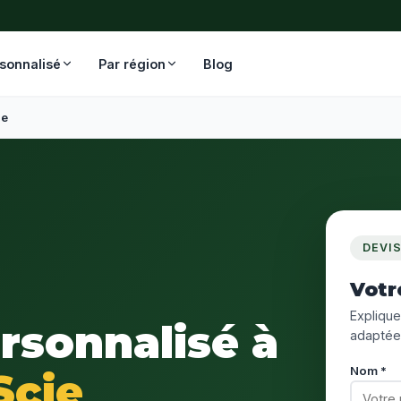
rsonnalisé
Par région
Blog
ie
DEVI
Votr
Expliquez
ersonnalisé à
adaptée
Nom *
Scie