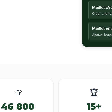
Maillot EV
Créer une t
Maillot en
Ajouter logo,
👕
🏆
46 800
15+