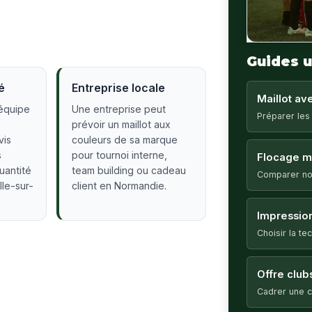
Guides u
é
Entreprise locale
Maillot a
équipe
Une entreprise peut
Préparer les
prévoir un maillot aux
vis
couleurs de sa marque
s
pour tournoi interne,
Flocage ma
quantité
team building ou cadeau
Comparer no
lle-sur-
client en Normandie.
Impression
Choisir la t
Offre club
Cadrer une c