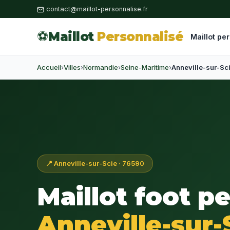
contact@maillot-personnalise.fr
⚽
Maillot
Personnalisé
Maillot pe
Accueil
›
Villes
›
Normandie
›
Seine-Maritime
›
Anneville-sur-Sc
📍 Anneville-sur-Scie · 76590
Maillot foot p
Anneville-sur-