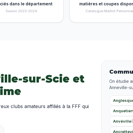
nciés dans le département
matières et coupes dispo
Saison 2023-2024
Catalogue Maillot Personnal
Commun
ille-sur-Scie et
On étudie a
time
Anneville-su
Anglesque
x clubs amateurs affiliés à la FFF qui
Anquetierv
Anvéville
Ancrettev