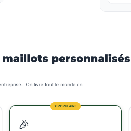
aillots personnalisés 
treprise... On livre tout le monde en
⭐ POPULAIRE
🎉