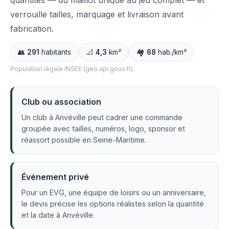
quantités — du maillot unique au jeu complet — et
verrouille tailles, marquage et livraison avant
fabrication.
👥
291
habitants
📐
4,3
km²
🏘️
68
hab./km²
Population légale INSEE (geo.api.gouv.fr).
Club ou association
Un club à Anvéville peut cadrer une commande
groupée avec tailles, numéros, logo, sponsor et
réassort possible en Seine-Maritime.
Événement privé
Pour un EVG, une équipe de loisirs ou un anniversaire,
le devis précise les options réalistes selon la quantité
et la date à Anvéville.