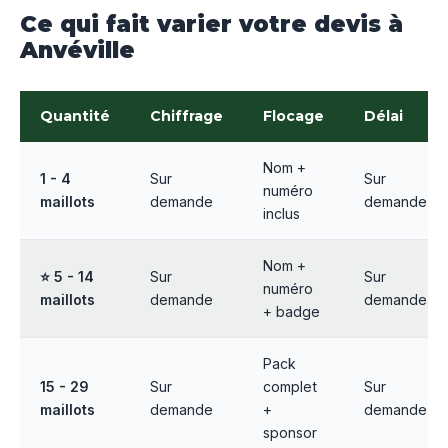
Ce qui fait varier votre devis à
Anvéville
Quantité
Chiffrage
Flocage
Délai
Nom +
1 - 4
Sur
Sur
numéro
maillots
demande
demande
inclus
Nom +
⭐ 5 - 14
Sur
Sur
numéro
maillots
demande
demande
+ badge
Pack
15 - 29
Sur
complet
Sur
maillots
demande
+
demande
sponsor