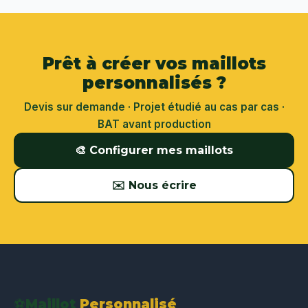
Prêt à créer vos maillots
personnalisés ?
Devis sur demande · Projet étudié au cas par cas ·
BAT avant production
🎨 Configurer mes maillots
✉️ Nous écrire
⚽
Maillot
Personnalisé