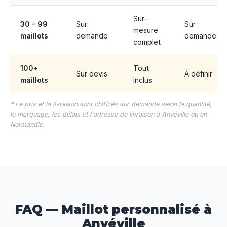
Sur-
30 - 99
Sur
Sur
mesure
maillots
demande
demande
complet
100+
Tout
Sur devis
À définir
maillots
inclus
* Le prix et la livraison sont chiffrés sur demande selon la quantité,
le marquage, les délais et l'adresse de livraison à Anvéville ou en
Normandie.
FAQ — Maillot personnalisé à
Anvéville