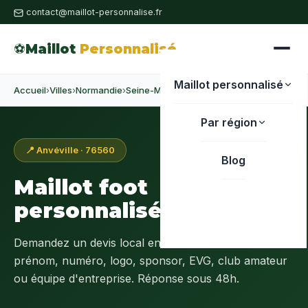
contact@maillot-personnalise.fr
⚽
Maillot
Personnalisé
Maillot personnalisé
Accueil
›
Villes
›
Normandie
›
Seine-Maritime
›
Anvéville
Par région
📍 Anvéville · 76560
Blog
Maillot foot
personnalisé à
Anvéville
Demandez un devis local en
Seine-Maritime (76)
:
prénom, numéro, logo, sponsor, EVG, club amateur
ou équipe d'entreprise. Réponse sous 48h.