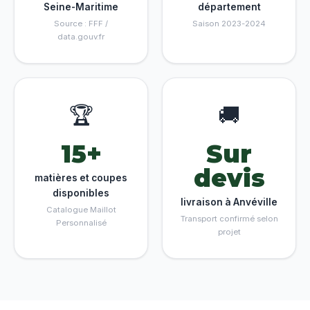
Seine-Maritime
département
Source : FFF /
Saison 2023-2024
data.gouv.fr
🏆
🚚
15+
Sur
devis
matières et coupes
disponibles
livraison à Anvéville
Catalogue Maillot
Transport confirmé selon
Personnalisé
projet