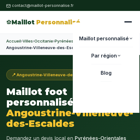
contact@maillot-personnalise.fr
⚽
Maillot
Personnalisé
Maillot personnalisé
Accueil
›
Villes
›
Occitanie
›
Pyrénées-Orientales
›
Angoustrine-Villeneuve-des-Escaldes
Par région
Blog
📍 Angoustrine-Villeneuve-des-Escaldes · 66760
Maillot foot
personnalisé à
Angoustrine-Villeneuve-
des-Escaldes
Demandez un devis local en
Pyrénées-Orientales