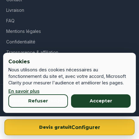
Livraison
FAQ
Mentions légales
Confidentialité
Transparence & affiliation
Cookies
CGV
Nous utilisons des cookies nécessaires au
fonctionnement du site et, avec votre accord, Microsoft
Clarity pour mesurer l'audience et améliorer les pages.
En savoir plus
© 2026 Maillot Personnalisé – Tous droits réservés
Refuser
Accepter
Spécialiste du
maillot foot personnalisé
en France, Belgique,
Suisse et Luxembourg
Configurer
Devis gratuit