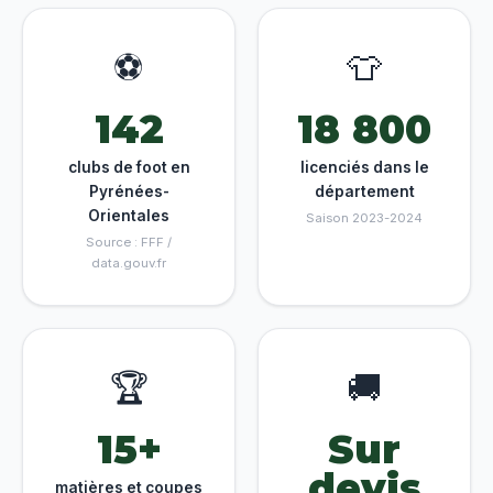
⚽
👕
142
18 800
clubs de foot en
licenciés dans le
Pyrénées-
département
Orientales
Saison 2023-2024
Source : FFF /
data.gouv.fr
🏆
🚚
15+
Sur
devis
matières et coupes