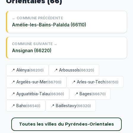
Orientales (66)
← COMMUNE PRÉCÉDENTE
Amélie-les-Bains-Palalda (66110)
COMMUNE SUIVANTE →
Ansignan (66220)
📍 Alénya
📍 Arboussols
(66200)
(66320)
📍 Argelès-sur-Mer
📍 Arles-sur-Tech
(66700)
(66150)
📍 Ayguatébia-Talau
📍 Bages
(66360)
(66670)
📍 Baho
📍 Baillestavy
(66540)
(66320)
Toutes les villes du Pyrénées-Orientales