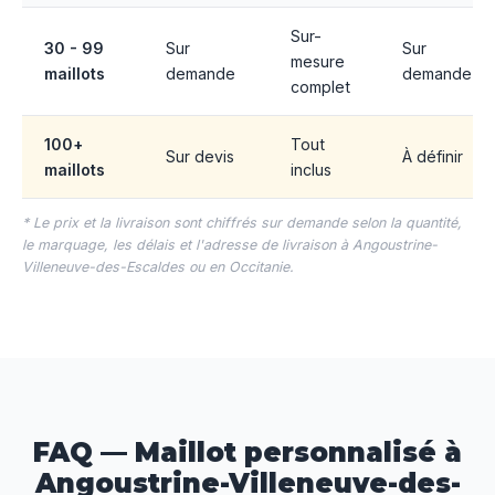
Sur-
30 - 99
Sur
Sur
mesure
maillots
demande
demande
complet
100+
Tout
Sur devis
À définir
maillots
inclus
* Le prix et la livraison sont chiffrés sur demande selon la quantité,
le marquage, les délais et l'adresse de livraison à Angoustrine-
Villeneuve-des-Escaldes ou en Occitanie.
FAQ — Maillot personnalisé à
Angoustrine-Villeneuve-des-