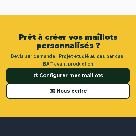
Prêt à créer vos maillots
personnalisés ?
Devis sur demande · Projet étudié au cas par cas ·
BAT avant production
🎨 Configurer mes maillots
✉️ Nous écrire