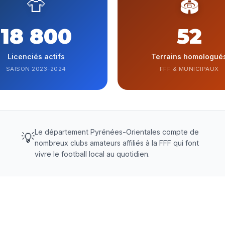
👕
🏟️
18 800
52
Licenciés actifs
Terrains homologué
SAISON 2023-2024
FFF & MUNICIPAUX
Le département Pyrénées-Orientales compte de
💡
nombreux clubs amateurs affiliés à la FFF qui font
vivre le football local au quotidien.