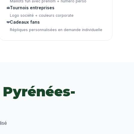
Maillots fun avec prénom + numéro perso
💼
Tournois entreprises
Logo société + couleurs corporate
❤️
Cadeaux fans
Répliques personnalisées en demande individuelle
e
Pyrénées-
isé