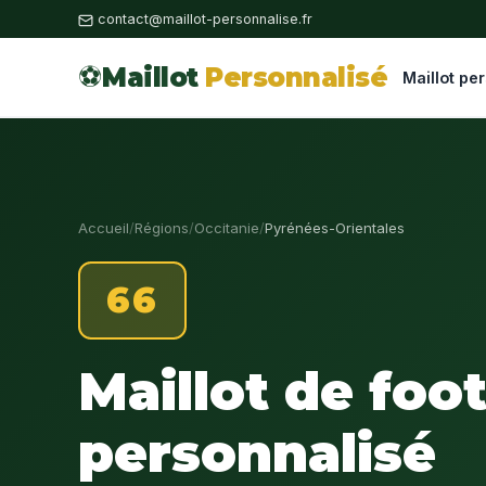
contact@maillot-personnalise.fr
⚽
Maillot
Personnalisé
Maillot pe
Accueil
/
Régions
/
Occitanie
/
Pyrénées-Orientales
66
Maillot de foo
personnalisé