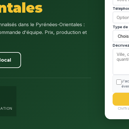
ntales
Télépho
nalisés dans le Pyrénées-Orientales :
Type de 
ommande d'équipe. Prix, production et
Décrivez
local
J'a
éven
DATION
Chiffr