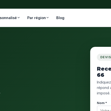
rsonnalisé
Par région
Blog
DEVI
Rece
66
Indiquez
t
répond a
imposé.
Nom *