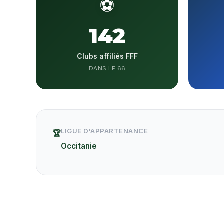
⚽
142
Clubs affiliés FFF
DANS LE 66
LIGUE D'APPARTENANCE
🏆
Occitanie