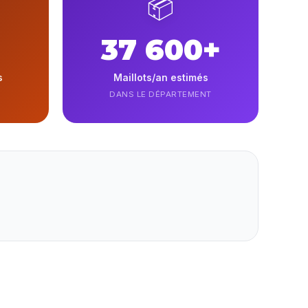
📦
37 600+
s
Maillots/an estimés
DANS LE DÉPARTEMENT