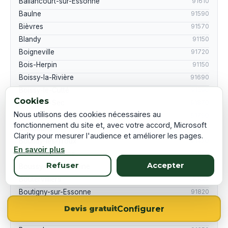
Ballancourt-sur-Essonne
91610
Baulne
91590
Bièvres
91570
Blandy
91150
Boigneville
91720
Bois-Herpin
91150
Boissy-la-Rivière
91690
Boissy-le-Cutté
91590
Cookies
Boissy-le-Sec
91870
Nous utilisons des cookies nécessaires au
Boissy-sous-Saint-Yon
91790
fonctionnement du site et, avec votre accord, Microsoft
Bondoufle
91070
Clarity pour mesurer l'audience et améliorer les pages.
Boullay-les-Troux
91470
En savoir plus
Bouray-sur-Juine
91850
Refuser
Accepter
Boussy-Saint-Antoine
91800
Boutervilliers
91150
Boutigny-sur-Essonne
91820
Bouville
91880
Configurer
Devis gratuit
Breuillet
91650