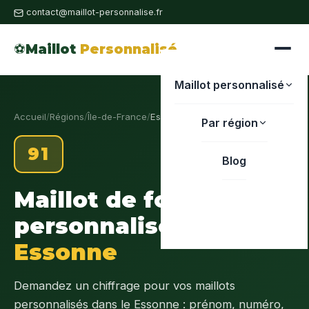
contact@maillot-personnalise.fr
⚽
Maillot
Personnalisé
Maillot personnalisé
Accueil
/
Régions
/
Île-de-France
/
Essonne
Par région
91
Blog
Maillot de foot
personnalisé
Essonne
Demandez un chiffrage pour vos maillots
personnalisés dans le Essonne : prénom, numéro,