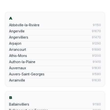
A
Abbéville-la-Rivière
91150
Angerville
91670
Angervilliers
91470
Arpajon
91290
Arrancourt
91690
Athis-Mons
91200
Authon-la-Plaine
91410
Auvernaux
91830
Auvers-Saint-Georges
91580
Avrainville
91630
B
Ballainvilliers
91160