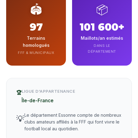
🏟️
📦
97
101 600+
Terrains
Maillots/an estimés
homologués
DANS LE
DÉPARTEMENT
FFF & MUNICIPAUX
LIGUE D'APPARTENANCE
🏆
Île-de-France
Le département Essonne compte de nombreux
💡
clubs amateurs affiliés à la FFF qui font vivre le
football local au quotidien.