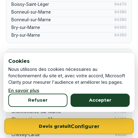
Boissy-Saint-Léger
94470
Bonneuil-sur-Marne
94380
Bonneuil-sur-Marne
94380
Bry-sur-Marne
94360
Bry-sur-Marne
94360
C
Cookies
Cachan
94230
Nous utilisons des cookies nécessaires au
Cachan
94230
fonctionnement du site et, avec votre accord, Microsoft
Champigny-sur-Marne
94500
Clarity pour mesurer l'audience et améliorer les pages.
Champigny-sur-Marne
94500
En savoir plus
Charenton-le-Pont
94220
Refuser
Accepter
Charenton-le-Pont
94220
Chennevières-sur-Marne
94430
Chennevières-sur-Marne
94430
Configurer
Devis gratuit
Chevilly-Larue
94550
Chevilly-Larue
94550