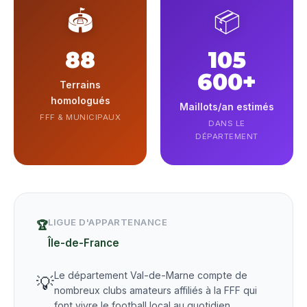
🏟️
📦
88
105
600+
Terrains
homologués
Maillots/an estimés
FFF & MUNICIPAUX
DANS LE
DÉPARTEMENT
LIGUE D'APPARTENANCE
🏆
Île-de-France
Le département Val-de-Marne compte de
💡
nombreux clubs amateurs affiliés à la FFF qui
font vivre le football local au quotidien.