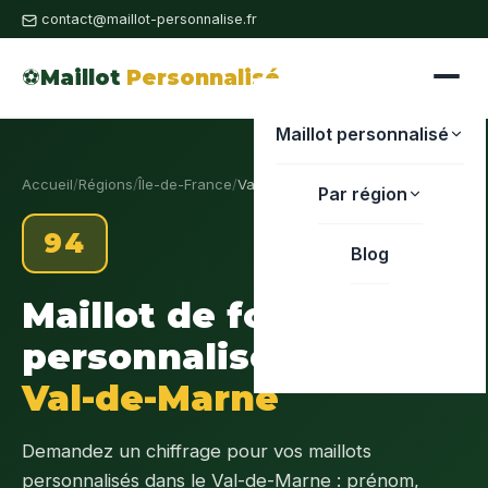
contact@maillot-personnalise.fr
⚽
Maillot
Personnalisé
Maillot personnalisé
Accueil
/
Régions
/
Île-de-France
/
Val-de-Marne
Par région
94
Blog
Maillot de foot
personnalisé
Val-de-Marne
Demandez un chiffrage pour vos maillots
personnalisés dans le Val-de-Marne : prénom,