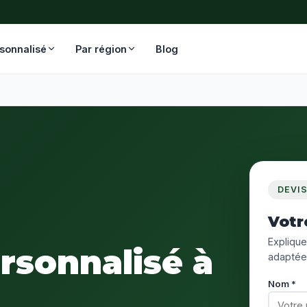
rsonnalisé
Par région
Blog
DEVI
Votre
Expliquez
ersonnalisé à
adaptée
Nom *