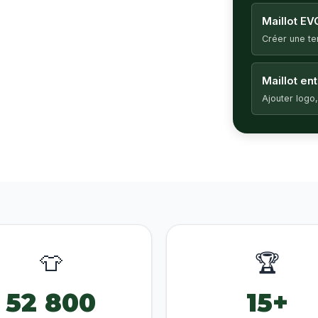
Maillot EV
Créer une t
Maillot en
Ajouter logo,
👕
🏆
52 800
15+