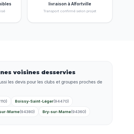
nibles
livraison à Alfortville
isé
Transport confirmé selon projet
es voisines desservies
ussi les devis pour les clubs et groupes proches de
110)
Boissy-Saint-Léger
(94470)
sur-Marne
(94380)
Bry-sur-Marne
(94360)