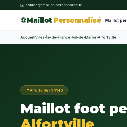
contact@maillot-personnalise.fr
⚽
Maillot
Personnalisé
Maillot pe
Accueil
›
Villes
›
Île-de-France
›
Val-de-Marne
›
Alfortville
📍 Alfortville · 94140
Maillot foot p
Alfortville