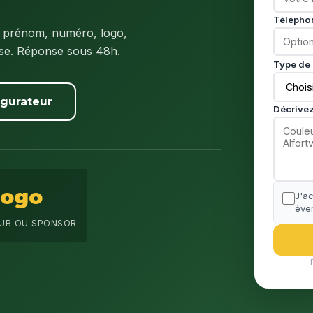
Télépho
 prénom, numéro, logo,
ise. Réponse sous 48h.
Type de 
igurateur
Décrivez
Logo
J'a
éven
UB OU SPONSOR