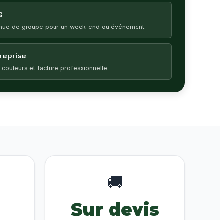
G
enue de groupe pour un week-end ou événement.
treprise
 couleurs et facture professionnelle.
🚚
Sur devis