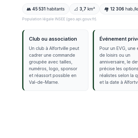
👥
45 531
habitants
📐
3,7
km²
🏘️
12 306
hab./k
Population légale INSEE (geo.api.gouv.fr).
Club ou association
Événement priv
Un club à Alfortville peut
Pour un EVG, une 
cadrer une commande
de loisirs ou un
groupée avec tailles,
anniversaire, le de
numéros, logo, sponsor
précise les option
et réassort possible en
réalistes selon la 
Val-de-Marne.
et la date à Alfortvi