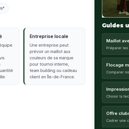
m²
Guides u
é
Entreprise locale
Maillot a
équipe
Une entreprise peut
Préparer les
prévoir un maillot aux
vis
couleurs de sa marque
s
pour tournoi interne,
Flocage ma
quantité
team building ou cadeau
Comparer no
lle.
client en Île-de-France.
Impression
Choisir la t
Offre club
Cadrer une c