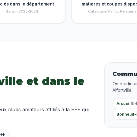
nciés dans le département
matières et coupes dispo
Saison 2023-2024
Catalogue Maillot Personnal
Commun
ville et dans le
On étudie a
Alfortville.
Arcueil
(94
 clubs amateurs affiliés à la FFF qui
Bonneuil-
FFF